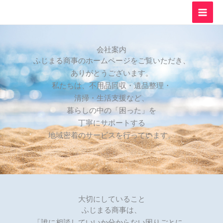
内
容
を
ス
会社案内
キ
ふじまる商事のホームページをご覧いただき、
ッ
ありがとうございます。
プ
私たちは、不用品回収・遺品整理・
清掃・生活支援など、
暮らしの中の「困った」を
丁寧にサポートする
地域密着のサービスを行っています。
大切にしていること
ふじまる商事は、
「誰に相談していいか分からない困りごとに、